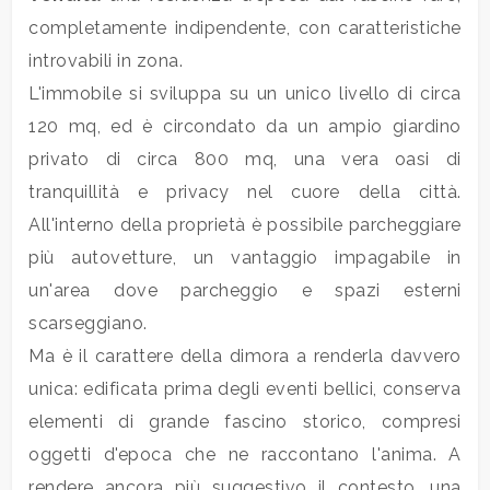
Locali
completamente indipendente, con caratteristiche
minimi
introvabili in zona.
L'immobile si sviluppa su un unico livello di circa
Qualsiasi
120 mq, ed è circondato da un ampio giardino
privato di circa 800 mq, una vera oasi di
1
tranquillità e privacy nel cuore della città.
All'interno della proprietà è possibile parcheggiare
2
più autovetture, un vantaggio impagabile in
un'area dove parcheggio e spazi esterni
3
scarseggiano.
Ma è il carattere della dimora a renderla davvero
4
unica: edificata prima degli eventi bellici, conserva
elementi di grande fascino storico, compresi
5
oggetti d'epoca che ne raccontano l'anima. A
rendere ancora più suggestivo il contesto, una