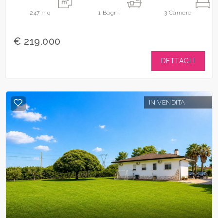
247
mq
1
Bagni
3
Camere
€ 219.000
DETTAGLI
IN VENDITA