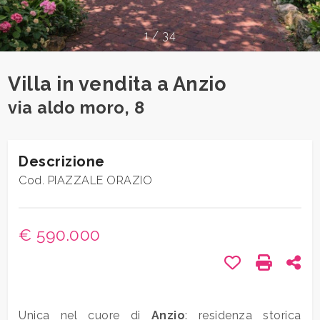
CONTATTI
1
/
34
Comune
Villa in vendita a Anzio
via aldo moro, 8
Tipologia
Descrizione
-
Cod. PIAZZALE ORAZIO
multiscelta
€ 590.000
Qualsiasi
Preferiti: Co
Stampa:
Con
Residenziali
Unica nel cuore di
Anzio
: residenza storica
Terreni