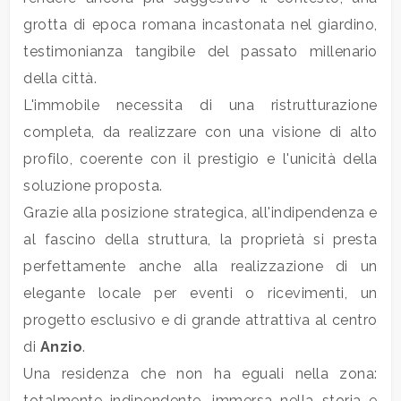
5+
grotta di epoca romana incastonata nel giardino,
testimonianza tangibile del passato millenario
Bagni
della città.
minimi
L'immobile necessita di una ristrutturazione
completa, da realizzare con una visione di alto
Qualsiasi
profilo, coerente con il prestigio e l'unicità della
soluzione proposta.
1
Grazie alla posizione strategica, all'indipendenza e
al fascino della struttura, la proprietà si presta
2
perfettamente anche alla realizzazione di un
elegante locale per eventi o ricevimenti, un
3
progetto esclusivo e di grande attrattiva al centro
di
Anzio
.
4
Una residenza che non ha eguali nella zona:
5
totalmente indipendente, immersa nella storia e