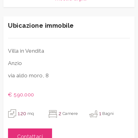
Balconi
Presente
Parchi Giochi
Ascensore
Giardino
Privato
Stazione Ferroviaria
Cucina
Abitabile
Ubicazione immobile
Trasporti Pubblici
Arredato
Doccia
Asilo
Scuole Elementari
Nuova costruzione
Villa in Vendita
Scuole Medie
Anzio
Scuole Superiori
Lusso
Bar
via aldo moro, 8
Uffici postali
Centri commerciali
€ 590.000
Uffici comunali
120
2
1
mq
Camere
Bagni
Contattaci