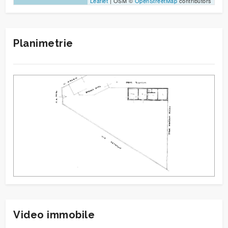
Leaflet
| OSM ©
OpenStreetMap
contributors
Planimetrie
Video immobile