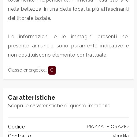
nella bellezza, in una delle località più affascinanti
5+
del litorale laziale.
Le informazioni e le immagini presenti nel
Camere
presente annuncio sono puramente indicative e
minime
non costituiscono elemento contrattuale.
Qualsiasi
Classe energetica
:
G
1
Caratteristiche
2
Scopri le caratteristiche di questo immobile
3
Codice
PIAZZALE ORAZIO
4
Contratto
Vendita