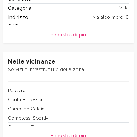
Categoria
Villa
5
Indirizzo
via aldo moro, 8
CAP
42
5+
Comune
Anzio
Totale mq
120 mq
Camere
2
Altre
Nelle vicinanze
Bagni
1
opzioni
Servizi e infrastrutture della zona
-
Locali
3
multiscelta
Stato conservazione
Da ristrutturare
Numero posti auto
Palestre
4
scoperti
Giardino
Centri Benessere
Piano
Piano terra
Campi da Calcio
Posto auto/Box
Posto auto
Scoperto
Complessi Sportivi
Anno di costruzione
1900
Campi da Tennis
Balcone/Terrazzo
Stato attuale
Libero al rogito
Piste Ciclabili